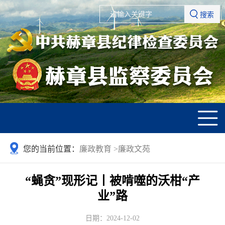
搜索
您的当前位置：
廉政教育
>
廉政文苑
“蝇贪”现形记丨被啃噬的沃柑“产
业”路
日期：2024-12-02