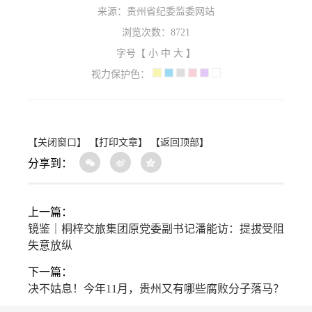
来源：贵州省纪委监委网站
浏览次数：
8721
字号【
小
中
大
】
视力保护色：
【关闭窗口】
【打印文章】
【返回顶部】
分享到：
上一篇：
镜鉴｜桐梓交旅集团原党委副书记潘能访：提拔受阻
失意放纵
下一篇：
决不姑息！今年11月，贵州又有哪些腐败分子落马？