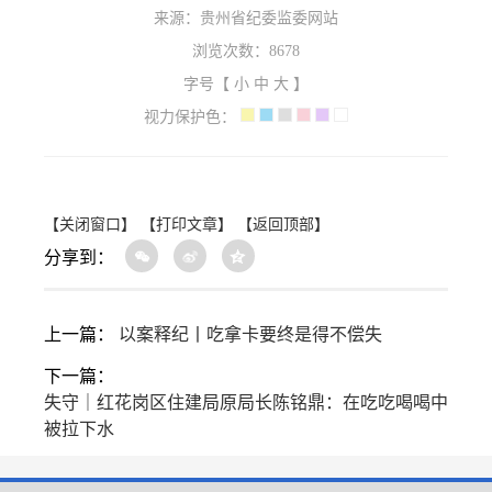
来源：贵州省纪委监委网站
浏览次数：
8678
字号【
小
中
大
】
视力保护色：
【关闭窗口】
【打印文章】
【返回顶部】
分享到：
上一篇：
以案释纪丨吃拿卡要终是得不偿失
下一篇：
失守｜红花岗区住建局原局长陈铭鼎：在吃吃喝喝中
被拉下水