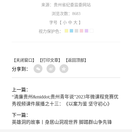
来源：贵州省纪委监委网站
浏览次数：
8683
字号【
小
中
大
】
视力保护色：
【关闭窗口】
【打印文章】
【返回顶部】
分享到：
上一篇：
“清廉贵州&middot;贵州青年说”2023年微课程竞赛优
秀视频课件展播之十三：《以案为鉴 坚守初心》
下一篇：
英雄洞的故事丨身居山洞观世界 脚踏群山争先锋