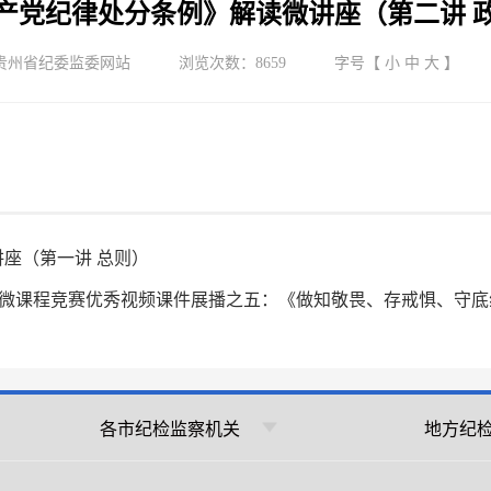
产党纪律处分条例》解读微讲座（第二讲 
贵州省纪委监委网站
浏览次数：
8659
字号【
小
中
大
】
座（第一讲 总则）
2023年微课程竞赛优秀视频课件展播之五：《做知敬畏、存戒惧、守
各市纪检监察机关
地方纪